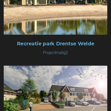
Recreatie park Drentse Welde
Projectmatig2