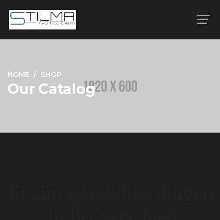
HOME
SHOP
Our Catalog
Er zijn geweldige dingen
in het verschiet