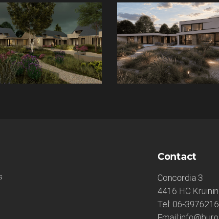
Contact
s
Concordia 3
4416 HC Kruini
Tel: 06-397621
Email:info@buros