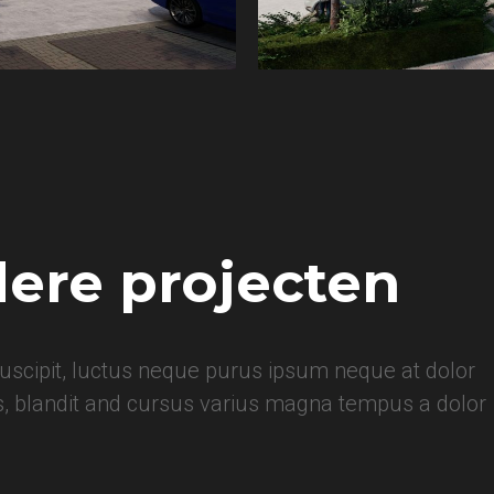
ere projecten
scipit, luctus neque purus ipsum neque at dolor
s, blandit and cursus varius magna tempus a dolor