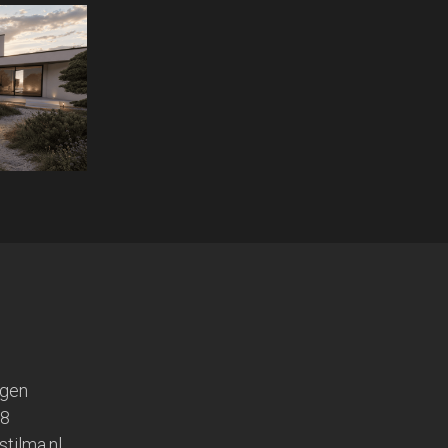
ngen
68
tilma.nl