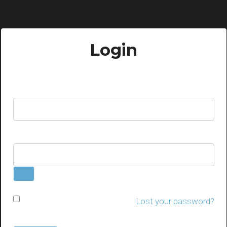
Login
Username or email address
Password
Remember me
Lost your password?