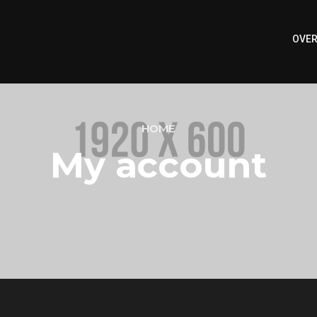
OVER
HOME
My account