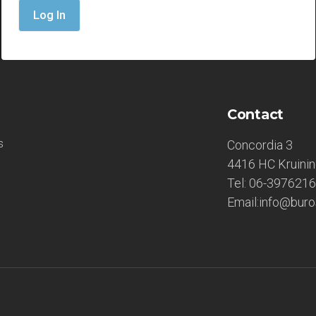
Log In
Contact
s
Concordia 3
4416 HC Kruini
Tel: 06-397621
Email:info@buros